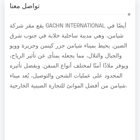
تواصل معنا
يقع مقر شركة GACHN INTERNATIONAL أيضًا في
شيامن، وهي مدينة ساحلية خلابة في جنوب شرق
الصين. يحيط بميناء شيامن جزر كينمن وجزيرة وويو
والجبال والتلال، مما يجعله بمنأى عن تأثير الرياح،
ويوفر ملاذًا آمنًا لمختلف أنواع السفن. وبفضل تأثيره
المحدود على عمليات الشحن والتوصيل، يُعد ميناء
شيامن من أفضل الموانئ للتجارة الصينية الخارجية.