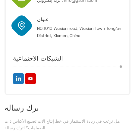
info@gachn.com
بريد إلكتروني :
عنوان
NO.1010 Wuxian road, Wuxian Town Tong'an
District, Xiamen, China
الشبكات الاجتماعية
ترك رسالة
هل ترغب في زيادة الاستثمار في خط إنتاج آلات تصنيع الأكياس ذات
الصمامات؟ اترك رسالة