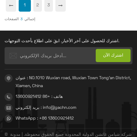
1
2
3
إجمالي
3
الصفحات
اشترك للحصول على آخر الأخبار. ابقَ على اطلاع بأحدث التوجهات.
عنوان : NO.1010 Wuxian road, Wuxian Town Tong'an District,
Xiamen, China
هاتف : +86 13600921412
بريد إلكتروني : info@gachn.com
WhatsApp : +86 13600921412
© شركة شيامن غاتشن الدولية المحدودة جميع الحقوق محفوظة. |
مدونة