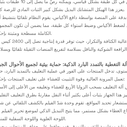
التجميع البديل (2×3) و(3×2). يرصّ النظام 5 أكياس في كل طبقة بشكل قياسي، ويمكنه رصّ ما
يعزز هذا الهيكل المتشابك البديل بشكل كبير الثبات المادي للرصة ككل.
دقة على المنصة بواسطة دافع الأكياس، يقوم النظام تلقائيًا بتنشيط آ
وي لضغط الأكياس وضبط استواء كل طبقة، مما يضمن أن تكون المجمو
الكاملة مسطحة ومثبتة بإحكام.
قدرة إنتاجية عالية: صُممت هذه الآلة للعمليات عالية الكثافة والتكرار، حيث تو
: آلة التغطية بالتمدد البارد الذكية: حماية بيئية لجميع الأحوال الج
ستوى، تدخل المنتجات على الفور في عملية التغليف بالتمديد البارد، ح
تعمل المرونة العالية وقوة التثبيت للغشاء على تغليف المنتجات بإحكام:
في آلة التغليف بسحب الزوايا الأربع للغشاء وتغليفه من الأعلى إلى الأ
شعار تحديد المواقع، تقوم وحدة شدّ الفيلم بالكشف التلقائي عن ش
 الغطاء بشكل مستمر، مما يتيح التبديل الذكي لموضع تحرير الفيلم ب
اللوحة العلوية واللوحة السفلية للمنصة.