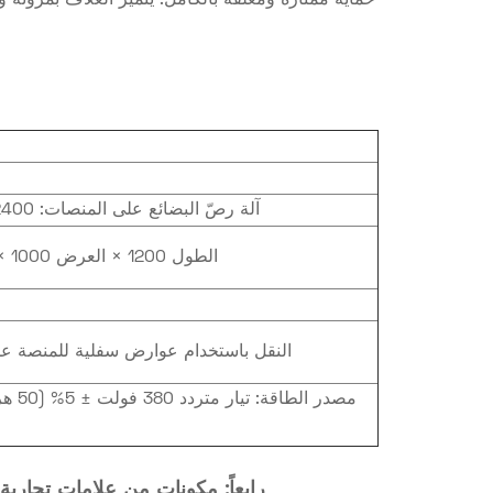
حماية ممتازة ومغلقة بالكامل: يتميز الغلاف بمرونة 
آلة رصّ البضائع على المنصات: 2400 كيس/ساعة؛ آلة التغليف: 60 منصة نقالة/ساعة
الطول 1200 × العرض 1000 × الارتفاع ≤ 1600 مم (بما في ذلك ارتفاع المنصة)
النقل باستخدام عوارض سفلية للمنصة عمودية عل
رابعاً: مكونات من علامات تجاري