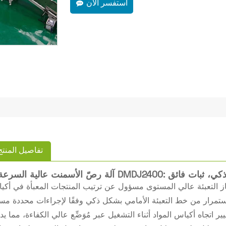
استفسر الآن
تفاصيل المنتج
لية السرعة DMDJ2400: تصميم ذكي، ثبات فائق
جهاز التعبئة عالي المستوى مسؤول عن ترتيب المنتجات المعبأة في أكي
يير اتجاه أكياس المواد أثناء التشغيل عبر مُوَضِّع عالي الكفاءة، مما ي