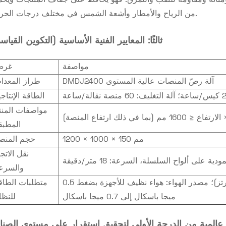
ومتانة ومقاومة للثقب والتمزق. فهو يحافظ على جفاف المنتجات ويحمي
من الرياح والأمطار وأشعة الشمس في مختلف درجات الحرارة.
ثالثًا: المعايير الفنية الأساسية (التكوين القيا
مواصفة
غرض
DMDJ2400 آلة رصّ المنصات عالية المستوى
طراز المعدا
الطاقة الإنتاجي
مواصفات المنت
المطبق
1200 × 1000 × 150 مم
حجم المنص
نقل الاتجا
ى ألواح السلسلة، السرعة: 18 متر/دقيقة
والسرع
مصدر الطاقة: تيار متردد 380 فولت ± 5% (50 هرتز)؛ مصدر الهواء: هواء نظيف للأجهزة بضغط 0.5
متطلبات الطاق
ميجا باسكال إلى 0.7 ميجا باسكال
للنظا
ة عالمية من الدرجة الأولى لتحقيق استقرار على مستوى الصنا