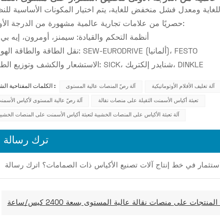
غاية ومعدل فشل منخفض للغاية، يتم اختيار المكونات الأساسية للنظ
حصريًا من علامات تجارية عالمية مشهورة من الدرجة الأولى:
أنظمة التحكم والقيادة: سيمنز، أومرون، إيه بي
نقل الطاقة والطاقة الهوائية: SEW-EURODRIVE (ألمانيا)، FESTO
الاستشعار والكشف وتوزيع الطاقة: SICK، شنايدر إلكتريك، DINKLE
آلة تغليف الأفلام الأوتوماتيكية
آلة رصّ المنصات عالية المستوى
الكلمات المفتاحية الشائعة :
تعبئة أكياس الأسمنت الثقيلة على منصات نقالة
آلة رصّ عالية المستوى لأكياس الأسمن
آلة تعبئة الأكياس على المنصات الخشبية لتعبئة أكياس الأسمنت على المنصات الخشبي
ترك رسالة
ستثمار في خط إنتاج آلات تصنيع الأكياس ذات الصمامات؟ اترك رسالة
نتجات على منصات نقالة عالية المستوى بسعة 2400 كيس/ساعة