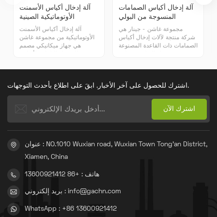
آلة إدخال أكياس الصمامات
آلة إدخال أكياس الأسمنت
المنسوجة من البولي
الأوتوماتيكية الصينية
بروبيلين
مجموعة غاشن - جينار هي
آلة إدخال أكياس الأسمنت
شركة منتجة لآلات إدخال أكياس
الأوتوماتيكية من مجموعة غاشن
الصمامات ذات القاعدة المصنوعة
هي جهاز ميكانيكي مصمم
من كتل البولي بروبيلين
للتحميل التلقائي لأكياس
المنسوجة.
الأسمنت، ويستخدم على نطاق
واسع في خطوط إنتاج الأسمنت
ومرافق التخزين. وهي تعتمد
اشترك للحصول على آخر الأخبار. ابقَ على اطلاع بأحدث التوجهات.
على تقنية أتمتة متقدمة
للمساعدة في إتمام عملية
التعبئة بسرعة ودقة. عملية.
عنوان : NO.1010 Wuxian road, Wuxian Town Tong'an District,
Xiamen, China
هاتف : +86 13600921412
بريد إلكتروني : info@gachn.com
WhatsApp : +86 13600921412