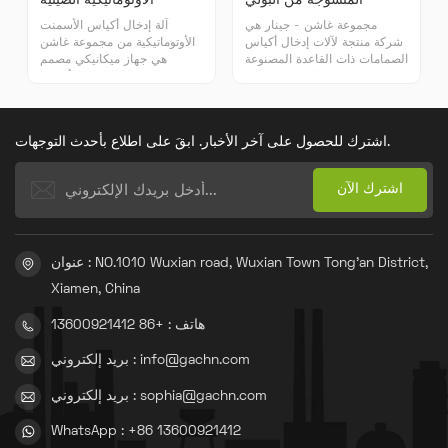
المنسوجة من البولي
الأوتوماتيكية الصينية
بروبيلين
مجموعة غاشن - جينار هي
آلة إدخال أكياس الأسمنت
شركة منتجة لآلات إدخال أكياس
الأوتوماتيكية من مجموعة غاشن
الصمامات ذات القاعدة المصنوعة
هي جهاز ميكانيكي مصمم
من كتل البولي بروبيلين
للتحميل التلقائي لأكياس
المنسوجة.
الأسمنت، ويستخدم على نطاق
واسع في خطوط إنتاج الأسمنت
ومرافق التخزين. وهي تعتمد
اشترك للحصول على آخر الأخبار. ابقَ على اطلاع بأحدث التوجهات.
على تقنية أتمتة متقدمة
للمساعدة في إتمام عملية
التعبئة بسرعة ودقة. عملية.
عنوان : NO.1010 Wuxian road, Wuxian Town Tong'an District,
Xiamen, China
هاتف : +86 13600921412
بريد إلكتروني : info@gachn.com
بريد إلكتروني : sophia@gachn.com
WhatsApp : +86 13600921412