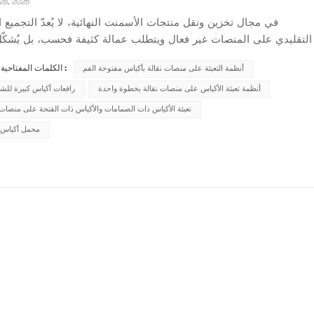
28, 2026
في مجال تخزين ونقل منتجات الأسمنت النهائية، لا يُعدّ التجميع 
التقليدي على المنصات غير فعال ويتطلب عمالة كثيفة فحسب، بل يُشكّل 
مخاطر على السلامة. وقد أطلقت شركة شيامن غاتشن، التي تُركّز على
أنظمة التعبئة على منصات نقالة بأكياس مفتوحة الفم
الكلمات المفتاحية الشائعة :
الضعف في هذا القطاع، رسميًا مشروعًا للبحث والتطوير لنظام ذكي
التعبئة على منصات ثابتةيهدف...
أنظمة تعبئة الأكياس على منصات نقالة بخطوة واحدة
رافعات أكياس كبيرة للش
تعبئة الأكياس ذات الصمامات والأكياس ذات الفتحة على منصات 
محمل أكياس 