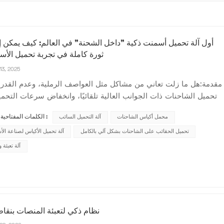
أول آلة تحميل أسمنت ذكية "داخل الشحنة" في العالم: كيف يمكن 
ثورة كاملة في تجربة تحميل الأ
13, 2025
مقدمة:هل ما زلت تعاني من مشاكل مثل العواصف الرملية، وعدم القدر
تحميل الشاحنات ذات الجوانب العالية تلقائيًا، وانخفاض سرعات التحم
المتوقع في عملية تحميل الأسمنت؟ لم تُقدّم حلول الأذرع الروبوتية الت
محمل أكياس الشاحنات
آلة التحميل السائب
الكلمات المفتاحية الشائعة :
ورؤوس التكديس، نظرًا لعيوبها المتأصلة، حلًا مثاليًا قط. اليوم، تُقدّ
تحميل الحقائب على الشاحنات بشكل آلي بالكامل
شيامن غاتشن أ...
آلة تحميل الأكياس لصناعة ال
آلة تعبئة
نظام ذكي لتعبئة المنصات بنقاط 