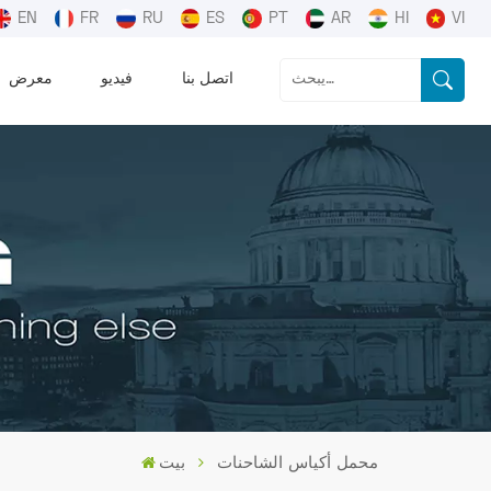
EN
FR
RU
ES
PT
AR
HI
VI
اتصل بنا
فيديو
معرض
محمل أكياس الشاحنات
بيت