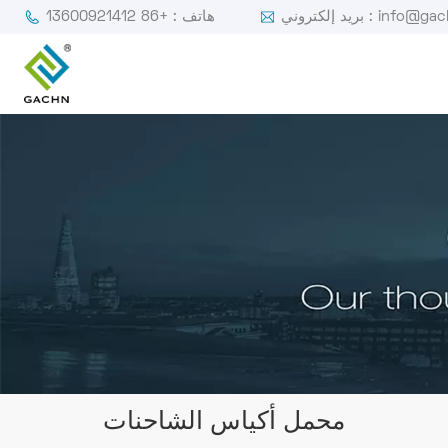
ي : info@gachn.com
هاتف : +86 13600921412
محمل أكياس الشاحنات