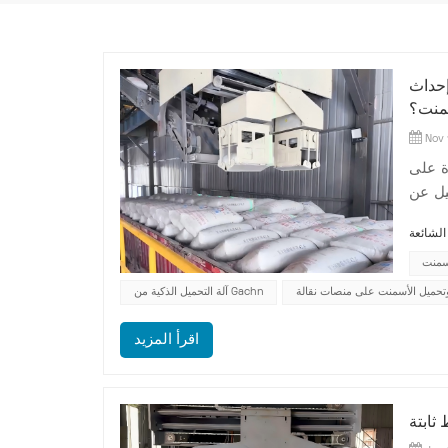
إحداث
سمنت؟
Nov 
ة على
يل عن
قليدية
م شركة
أسمنت
 وتحميل الأسمنت على منصات نقالة
آلة التحميل الذكية من Gachn
اقرأ المزيد
ثابتة