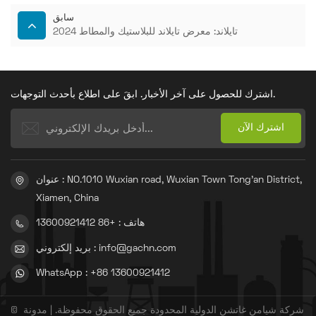
سابق
تايلاند: معرض تايلاند للبلاستيك والمطاط 2024
اشترك للحصول على آخر الأخبار. ابقَ على اطلاع بأحدث التوجهات.
عنوان : NO.1010 Wuxian road, Wuxian Town Tong'an District,
Xiamen, China
هاتف : +86 13600921412
بريد إلكتروني : info@gachn.com
WhatsApp : +86 13600921412
© شركة شيامن غاتشن الدولية المحدودة جميع الحقوق محفوظة. |
مدونة