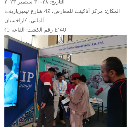
التاريخ: ٢٨-٣٠ سبتمبر ٢٠٢٣
المكان: مركز أتاكينت للمعارض، 42 شارع تيميريازيف،
ألماتي، كازاخستان
رقم الكشك: القاعة 10 E140