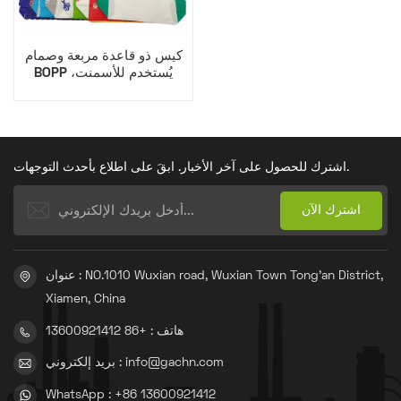
كيس ذو قاعدة مربعة وصمام
BOPP يُستخدم للأسمنت،
ومواد لاصقة البلاط، والعديد
من المنتجات الجافة الأخرى
السائبة.
اشترك للحصول على آخر الأخبار. ابقَ على اطلاع بأحدث التوجهات.
عنوان : NO.1010 Wuxian road, Wuxian Town Tong'an District,
Xiamen, China
هاتف : +86 13600921412
بريد إلكتروني : info@gachn.com
WhatsApp : +86 13600921412