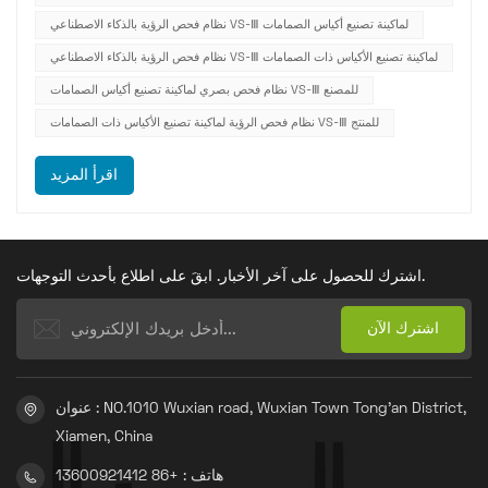
نظام فحص الرؤية بالذكاء الاصطناعي VS-Ⅲ لماكينة تصنيع أكياس الصمامات
نظام فحص الرؤية بالذكاء الاصطناعي VS-Ⅲ لماكينة تصنيع الأكياس ذات الصمامات
نظام فحص بصري لماكينة تصنيع أكياس الصمامات VS-Ⅲ للمصنع
نظام فحص الرؤية لماكينة تصنيع الأكياس ذات الصمامات VS-Ⅲ للمنتج
اقرأ المزيد
اشترك للحصول على آخر الأخبار. ابقَ على اطلاع بأحدث التوجهات.
عنوان : NO.1010 Wuxian road, Wuxian Town Tong'an District,
Xiamen, China
هاتف : +86 13600921412