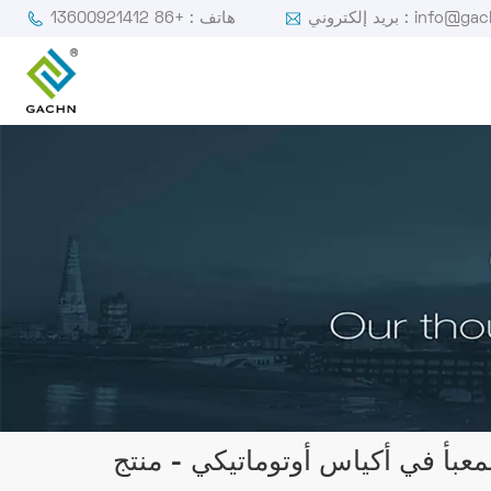
ي : info@gachn.com
هاتف : +86 13600921412
عبأ في أكياس أوتوماتيكي - منتج