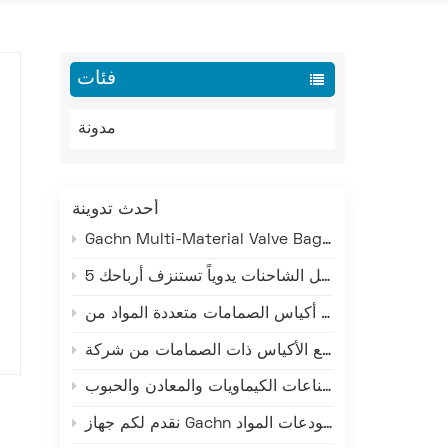
فئات
مدونة
أحدث تدوينة
Gachn Multi-Material Valve Bag Making Machine: Versatile Production for PE, PP, and Paper-Plastic
5 تكاليف خفية لتحميل الشاحنات يدوياً تستنزف أرباحك
ما وراء صناعة الإسمنت: كيف تخدم تقنية التحميل الذكية من غاشن صناعات الكيماويات والمعادن والحبوب
نقدم لكم جهاز Gachn عالي المستوى لتجميع البضائع على المنصات - إعادة تعريف الكفاءة والدقة والموثوقية في تجميع المواد المعبأة على المنصات في مستودعات المواد