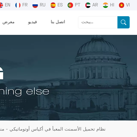
EN
FR
RU
ES
PT
AR
HI
VI
اتصل بنا
فيديو
معرض
نظام تحميل الأسمنت المعبأ في أكياس أوتوماتيكي - من