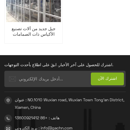
جيل جديد من آلات تصنيع
الأكياس ذات الصمامات
لحقائب اليد ذات القاعدة
المربعة
اشترك للحصول على آخر الأخبار. ابقَ على اطلاع بأحدث التوجهات.
عنوان : NO.1010 Wuxian road, Wuxian Town Tong'an District,
Xiamen, China
هاتف : +86 13600921412
بريد إلكتروني : info@gachn.com