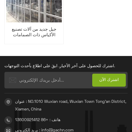
جيل جديد من آلات تصنيع
الأكياس ذات الصمامات
لحقائب اليد ذات القاعدة
المربعة
اشترك للحصول على آخر الأخبار. ابقَ على اطلاع بأحدث التوجهات.
عنوان : NO.1010 Wuxian road, Wuxian Town Tong'an District,
Xiamen, China
هاتف : +86 13600921412
بريد إلكتروني : info@gachn.com