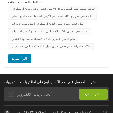
الكلمات المفتاحية الشائعة :
العثور على ثقوب أو وصلات أو عيوب في ملصق القاعدة من لفائف
نظام فحص الرؤية بالذكاء الاصطناعي VS-Ⅲ لماكينة تصنيع أكياس الصمامات
القماش سريعة الحركة، لكن الإرهاق كان يؤدي دائمًا إلى إغفال ع...
نظام فحص بصري بالذكاء الاصطناعي لأكياس الصمامات ذات القاع المغلق
نظام فحص بصري يعمل بالذكاء الاصطناعي لخط تحويل الإعلانات
نظام فحص بصري بالذكاء الاصطناعي لماكينة تصنيع أكياس الصمامات
نظام الفحص البصري بالذكاء الاصطناعي لمجموعة غاتشن
نظام فحص بصري يعمل بالذكاء الاصطناعي لخط تحويل Ad_star KON
اقرأ المزيد
اشترك للحصول على آخر الأخبار. ابقَ على اطلاع بأحدث التوجهات.
عنوان : NO.1010 Wuxian road, Wuxian Town Tong'an District,