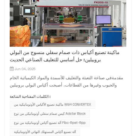
ماكينة تصنيع أكياس ذات صمام سفلي منسوج من البولي
بروبيلين: حل أساسي للتغليف الصناعي الحديث
Jun 04, 2025
مقدمةفي صناعة التعبئة والتغليف للأسمدة والمواد الكيميائية الخام
والحبوب وغيرها من القطاعات، أصبحت أكياس البولي بروبيلين
المنسوجة ذات الصمامات السفلية الخيار المفضل لتعبئة المواد
الكلمات المفتاحية الشائعة :
السائبة من المساحيق والحبيبات، وذلك بفضل قدرتها الممتازة على
ماكينة تصنيع الأكياس الأوتوماتيكية من W&H CONVERTEX
تحمل الأحمال، وثباتها عند التكديس، وسهولة تعبئتها. وتُصنع هذه...
كيس صمام سفلي أوتوماتيكي من نوع Adstar Block
آلة تصنيع أكياس أوتوماتيكية من نوع Fibc-Rpet-Rpp
آلة تصنيع أكياس المستهلك النهائي الأوتوماتيكية