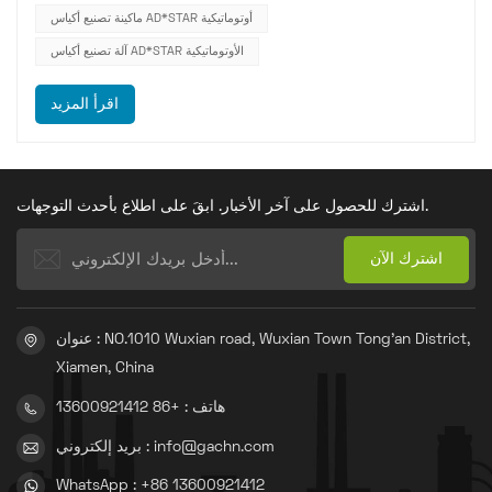
ماكينة تصنيع أكياس AD*STAR أوتوماتيكية
آلة تصنيع أكياس AD*STAR الأوتوماتيكية
اقرأ المزيد
اشترك للحصول على آخر الأخبار. ابقَ على اطلاع بأحدث التوجهات.
عنوان : NO.1010 Wuxian road, Wuxian Town Tong'an District,
Xiamen, China
هاتف : +86 13600921412
بريد إلكتروني : info@gachn.com
WhatsApp : +86 13600921412