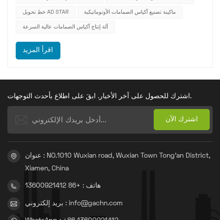
ماكينة تصنيع أكياس الصمامات الأوتوماتيكية
خط تحويل AD STAR
آلة إنتاج أكياس الصمامات عالية السرعة
اقرأ المزيد
اشترك للحصول على آخر الأخبار. ابقَ على اطلاع بأحدث التوجهات.
عنوان : NO.1010 Wuxian road, Wuxian Town Tong'an District,
Xiamen, China
هاتف : +86 13600921412
بريد إلكتروني : info@gachn.com