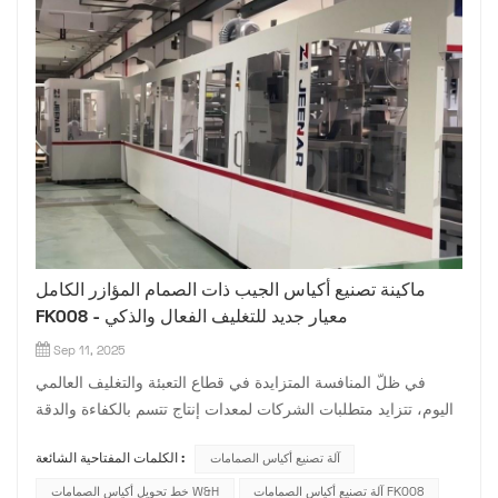
ماكينة تصنيع أكياس الجيب ذات الصمام المؤازر الكامل
FK008 - معيار جديد للتغليف الفعال والذكي
Sep 11, 2025
في ظلّ المنافسة المتزايدة في قطاع التعبئة والتغليف العالمي
اليوم، تتزايد متطلبات الشركات لمعدات إنتاج تتسم بالكفاءة والدقة
والصداقة للبيئة والذكاء. وبصفتنا شركة متخصصة في تصنيع معدات
آلة تصنيع أكياس الصمامات
الكلمات المفتاحية الشائعة :
أكياس الصمامات، فإنّ آلة تصنيع أكياس الصمامات FK008، بتقنيتها
الرائدة في مجال الأتمتة وأدائها المستقر والموثوق وميزات...
آلة تصنيع أكياس الصمامات FK008
خط تحويل أكياس الصمامات W&H