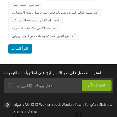
الرئيسية مثل صناعة الأكياس ونقلها وفتحها وشحنها، بل تُظهر أيضً...
خط تحويل حقيبة أدستار
آلات تصنيع الأكياس المزودة بصمامات فحص بصري تعمل بالذكاء الاصطناعي
آلات إنتاج الأكياس المنسوجة الأوتوماتيكية
خط إنتاج الأكياس البلاستيكية المنسوجة
آلة تصنيع أكياس بلاستيكية بصمامات من البولي بروبيلين
اقرأ المزيد
اشترك للحصول على آخر الأخبار. ابقَ على اطلاع بأحدث التوجهات.
عنوان : NO.1010 Wuxian road, Wuxian Town Tong'an District,
Xiamen, China