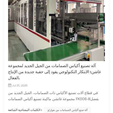
آلة تصنيع أكياس الصمامات من الجيل الجديد لمجموعة
غاشن: الابتكار التكنولوجي يقود إلى حقبة جديدة من الإنتاج
الفعال.
Jul 31, 2025
في قطاع آلات تصنيع الأكياس ذات الصمامات، الجيل الجديد من
مجموعة غاتشن ماكينة تصنيع أكياس الصمامات FK008-IIIبفضل
تقنياتها المبتكرة العديدة وأدائها المتميز، أصبحت الشركة رائدة في
آلة صنع أكياس الصمامات من هوازاو
الكلمات المفتاحية الشائعة :
هذا المجال. فهي لا تكتفي بتجاوز القيود التقليدية في العمليات