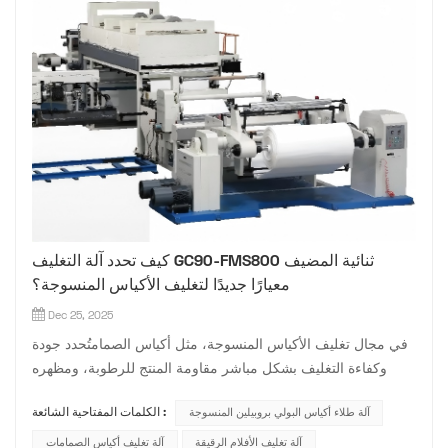
كيف تحدد آلة التغليف GC90-FMS800 ثنائية المضيف
معيارًا جديدًا لتغليف الأكياس المنسوجة؟
Dec 25, 2025
في مجال تغليف الأكياس المنسوجة، مثل أكياس الصمامتُحدد جودة
وكفاءة التغليف بشكل مباشر مقاومة المنتج للرطوبة، ومظهره
الجمالي، وقوته النهائية. ولمواجهة التحديات التي تواجه الصناعة،
آلة طلاء أكياس البولي بروبيلين المنسوجة
الكلمات المفتاحية الشائعة :
مثل انخفاض كفاءة التغليف أحادي الجانب، وعدم اتساق الجودة بين
العمليتين، وارتفاع تكاليف الطاقة والعمالة، تم تطوير وحدة التغ...
آلة تغليف الأفلام الرقيقة
آلة تغليف أكياس الصمامات