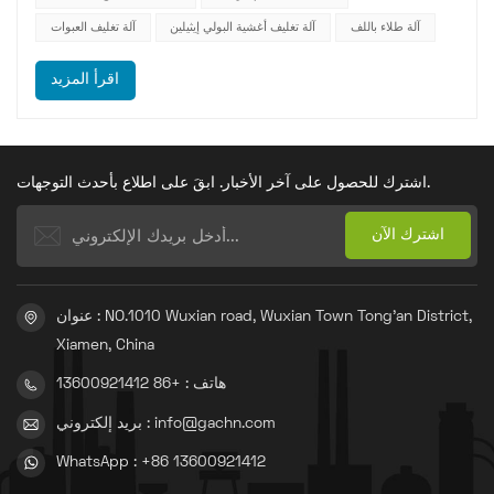
آلة طلاء باللف
آلة تغليف أغشية البولي إيثيلين
آلة تغليف العبوات
اقرأ المزيد
اشترك للحصول على آخر الأخبار. ابقَ على اطلاع بأحدث التوجهات.
عنوان : NO.1010 Wuxian road, Wuxian Town Tong'an District,
Xiamen, China
هاتف : +86 13600921412
بريد إلكتروني : info@gachn.com
WhatsApp : +86 13600921412