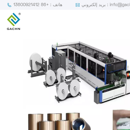
ي : info@gachn.com
هاتف : +86 13600921412