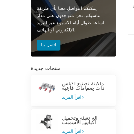
يمكنكم التواصل معنا بأي طريقة
تناسبكم. نحن متواجدون على مدار
الساعة طوال أيام الأسبوع عبر البريد
الإلكتروني أو الهاتف.
اتصل بنا
منتجات جديدة
ماكينة تصنيع أكياس
ذات صمامات قاعية
من البولي بروبيلين
المنسوج
اقرأ المزيد
آلة تعبئة وتحميل
أكياس الأسمنت
الأوتوماتيكية
اقرأ المزيد