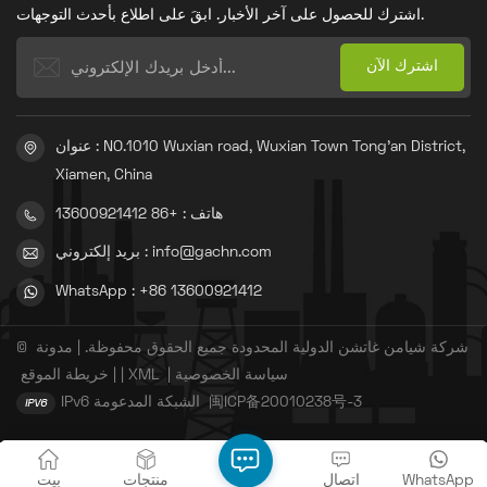
اشترك للحصول على آخر الأخبار. ابقَ على اطلاع بأحدث التوجهات.
عنوان : NO.1010 Wuxian road, Wuxian Town Tong'an District,
Xiamen, China
هاتف : +86 13600921412
بريد إلكتروني : info@gachn.com
WhatsApp : +86 13600921412
© شركة شيامن غاتشن الدولية المحدودة جميع الحقوق محفوظة. |
مدونة
سياسة الخصوصية
|
XML
|
|
خريطة الموقع
闽ICP备20010238号-3
IPv6 الشبكة المدعومة
WhatsApp
اتصال
منتجات
بيت