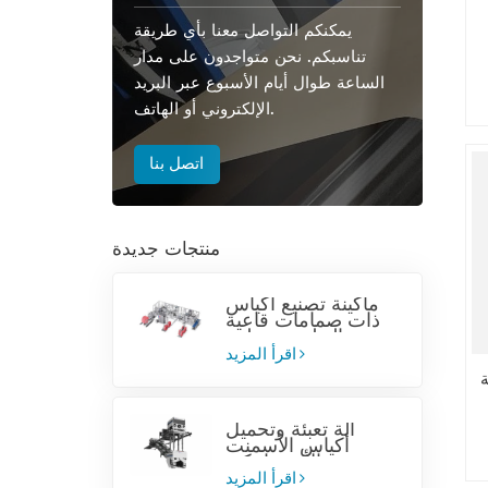
يمكنكم التواصل معنا بأي طريقة
تناسبكم. نحن متواجدون على مدار
الساعة طوال أيام الأسبوع عبر البريد
الإلكتروني أو الهاتف.
اتصل بنا
منتجات جديدة
ماكينة تصنيع أكياس
ذات صمامات قاعية
من البولي بروبيلين
المنسوج
اقرأ المزيد
آلة تعبئة وتحميل
أكياس الأسمنت
الأوتوماتيكية
اقرأ المزيد