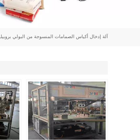
آلة إدخال أكياس الصمامات المنسوجة من البولي بروبيل