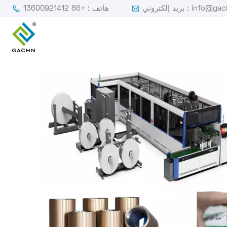
ي : info@gachn.com
هاتف : +86 13600921412