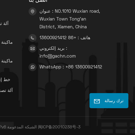
اتصل بنا
عنوان : NO.1010 Wuxian road,
Wuxian Town Tong'an
آلة 
District, Xiamen, China
هاتف : +86 13600921412
ماكينة 
بريد إلكتروني :
info@gachn.com
ماكينة 
WhatsApp : +86 13600921412
خط إن
آلة تصن
ترك رسالة
闽ICP备20010238号-3
IPv6 الشبكة المدعومة