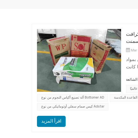
كرافت
أسمنت
Mar 
بمواد
 كانت
أنه مع
بيلين
لميًا
القاعدة المكدسة
آلة تصنيع أكياس النجوم من نوع Bottomer AD
كيس صمام سفلي أوتوماتيكي من نوع Adstar
اقرأ المزيد