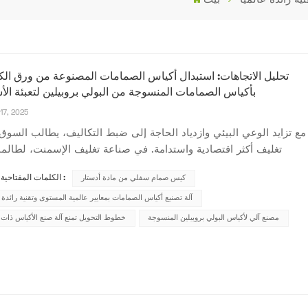
تحليل الاتجاهات: استبدال أكياس الصمامات المصنوعة من ورق ال
بأكياس الصمامات المنسوجة من البولي بروبيلين لتعبئة ال
17, 2025
مع تزايد الوعي البيئي وازدياد الحاجة إلى ضبط التكاليف، يطالب السوق 
تغليف أكثر اقتصادية واستدامة. في صناعة تغليف الإسمنت، لطالما
أكياس ورق الكرافت التقليدية ذات الصمامات الخيار الأمثل. إلا 
كيس صمام سفلي من مادة أدستار
الكلمات المفتاحية الشائعة :
التطورات التكنولوجية وتغير متطلبات السوق، أصبحت أكياس البولي برو
المنسوجة ذات الصمامات بد...
آلة تصنيع أكياس الصمامات بمعايير عالمية المستوى وتقنية رائدة عا
مصنع آلي لأكياس البولي بروبيلين المنسوجة
خطوط التحويل تمنع آلة صنع الأكياس ذات 