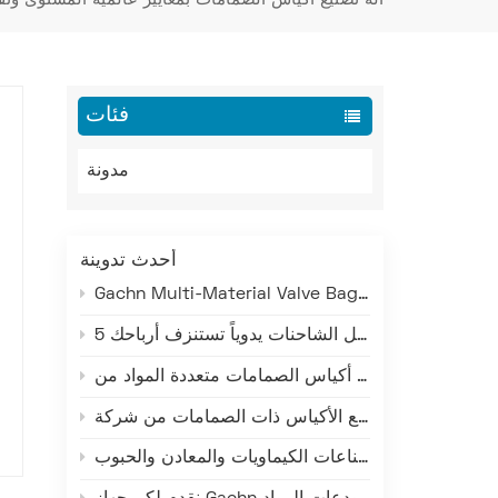
فئات
مدونة
أحدث تدوينة
Gachn Multi-Material Valve Bag Making Machine: Versatile Production for PE, PP, and Paper-Plastic
5 تكاليف خفية لتحميل الشاحنات يدوياً تستنزف أرباحك
ما وراء صناعة الإسمنت: كيف تخدم تقنية التحميل الذكية من غاشن صناعات الكيماويات والمعادن والحبوب