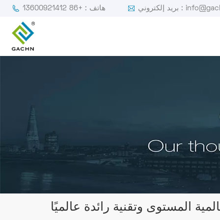
ي : info@gachn.com
هاتف : +86 13600921412
مية المستوى وتقنية رائدة عالميًا