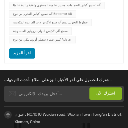
متطلبات السوق، أصبحت أكياس البولي بروبيلين المنسوجة ذات
آلة تصنيع أكياس الصمامات بمعايير عالمية المستوى وتقنية رائدة عالميًا
الصمامات بد...
آلة تصنيع أكياس النجوم من نوع Bottomer AD
خطوط التحويل تمنع آلة صنع الأكياس ذات القاعدة المكدسة
مصنع آلي لأكياس البولي بروبيلين المنسوجة
كيس صمام سفلي أوتوماتيكي من نوع Adstar
اقرأ المزيد
اشترك للحصول على آخر الأخبار. ابقَ على اطلاع بأحدث التوجهات.
عنوان : NO.1010 Wuxian road, Wuxian Town Tong'an District,
Xiamen, China