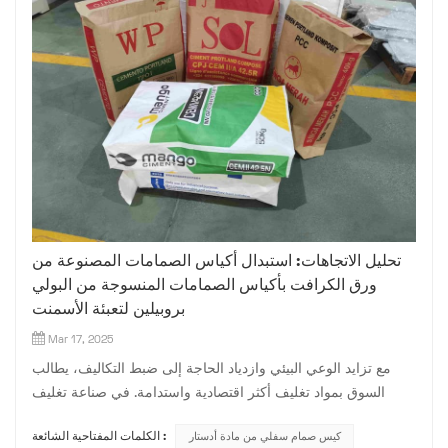
تحليل الاتجاهات: استبدال أكياس الصمامات المصنوعة من
ورق الكرافت بأكياس الصمامات المنسوجة من البولي
بروبيلين لتعبئة الأسمنت
Mar 17, 2025
مع تزايد الوعي البيئي وازدياد الحاجة إلى ضبط التكاليف، يطالب
السوق بمواد تغليف أكثر اقتصادية واستدامة. في صناعة تغليف
الإسمنت، لطالما كانت أكياس ورق الكرافت التقليدية ذات
كيس صمام سفلي من مادة أدستار
الكلمات المفتاحية الشائعة :
الصمامات الخيار الأمثل. إلا أنه مع التطورات التكنولوجية وتغير