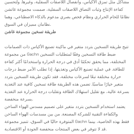
مشاكل مثل تمزق الأكياس، وانفصال اللاصقات السفلية، وغيرها. ولتحسين
كفاءة الإنتاج وثبات التصاق اللاصقات السفلية، صممت مجموعة غاتشن
نظامًا للحام الحراري ونظام فحص بصري مدعوم بالذكاء الاصطناعي، وهما
نظامان مميزان في السوق.
طريقة تسخين مجموعة غاشن
تتيح طريقة التسخين بتردد متغير في ماكينة تصنيع الأكياس ذات الصمامات
من مجموعة Gachn ضبط طاقة التسخين وفقًا لمتطلبات التسخين
المختلفة، مما يحقق تحكمًا أدق في درجة الحرارة واستخدامًا أكثر كفاءة
للطاقة. في عملية تصنيع الأكياس وتغذيتها، إذا تطلب الأمر ضبط درجات
حرارة مختلفة تبعًا لسرعات مختلفة، فقد تكون طريقة التسخين بتردد
متغير خيارًا مناسبًا. تضمن هذه الطريقة طاقة تسخين كافية عند التغذية
بسرعة عالية، مع تقليل استهلاك الطاقة وتقلبات درجة الحرارة عند التغذية
بسرعة منخفضة.
يعتمد استخدام التسخين بتردد متغير على تصميم مسدس الهواء الساخن
والكفاءة التقنية للشركة المصنعة. من بين مسدسات الهواء الساخن
المتوفرة حاليًا في السوق، تتميز مجموعة Gachn فقط بهذه الخاصية، بينما
قد لا تتوفر في بعض المنتجات منخفضة الجودة أو الاقتصادية.