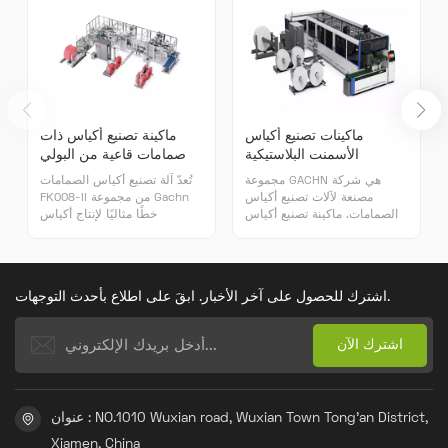
ماكينات تصنيع أكياس
ماكينة تصنيع أكياس ذات
الأسمنت البلاستيكية
صمامات قاعية من البولي
المنسوجة ذات الصمامات
بروبيلين المنسوج
مجموعة GACHN هي شركة
تُعدّ آلة تصنيع أكياس الصمامات
الأوتوماتيكية بالكامل
مصنعة لآلات تصنيع أكياس
FK008-II من مجموعة Gachn
الصمامات. ماكينة تصنيع أكياس
خطًا مثاليًا لإنتاج أكياس
الصمامات FK008-II تم تطويره
الصمامات البلاستيكية ذات القاع
بشكل مستقل بواسطة GACHN
المصمت. تزن هذه الآلة 17 طنًا،
JEENAR، مع أكثر من 16 براءة
وهي ثمرة أبحاث وتطوير مستقلة
اختراع. العديد من التصاميم
لشركتنا، بالإضافة إلى كونها
اشترك للحصول على آخر الأخبار. ابقَ على اطلاع بأحدث التوجهات.
تتفوق على التقنيات الرائدة
نتاجًا لتقنياتنا الأساسية وبراءات
الحالية.
اختراعنا. تُستخدم آلية تصنيع
الأكياس على نطاق واسع في
الصناعات الكيميائية والإنشائية
والتصنيعية وغيرها.
عنوان : NO.1010 Wuxian road, Wuxian Town Tong'an District,
Xiamen, China