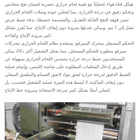
هيكل قناة هواء مُحسّنًا مع تقنية لحام حراري حصرية لضمان نفخ متجانس
وتحكم دقيق في درجة الحرارة، مما يُحسّن جودة وصلات اللحام الحراري.
تتميز فوهة النفخ القابلة للتعديل، والمصممة خصيصًا، بدقة ضبط عرض
تصل إلى 1 مم، ويمكن تعديلها بمرونة دون إيقاف الإنتاج، مما يُعزز بشكل
كبير مرونة الإنتاج وكفاءته.
التحكم المستقل بمحرك السيرفو: يستخدم نظام اللحام الحراري محركات
سيرفو متطورة للتحكم المستقل، مما يجعل التشغيل أكثر ذكاءً. يمكن
للمستخدمين ضبط درجة حرارة مسدس اللحام الحراري بسهولة عن
طريق إدخال المعلمات المطلوبة على شاشة اللمس، وإتمام عملية
الضبط الدقيق لدرجة حرارة لصق مواد لاصق الصمام والملصق السفلي
دون إيقاف الماكينة. لا تُبسط هذه الميزة عملية التشغيل فحسب، بل
تُحسّن أيضًا بشكل كبير سرعة الاستجابة ومرونة خط الإنتاج.