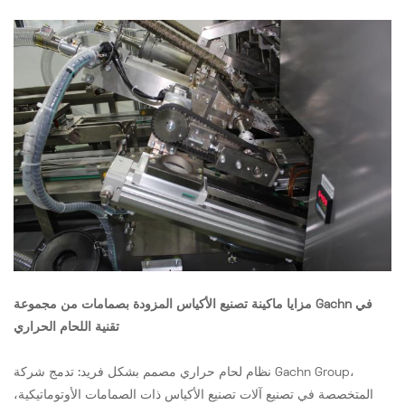
مزايا ماكينة تصنيع الأكياس المزودة بصمامات من مجموعة Gachn في
تقنية اللحام الحراري
نظام لحام حراري مصمم بشكل فريد: تدمج شركة Gachn Group،
المتخصصة في تصنيع آلات تصنيع الأكياس ذات الصمامات الأوتوماتيكية،