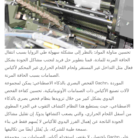
تحسين مناولة المواد: بالنظر إلى مشكلة سهولة طي الزوايا بسبب انتقال
الحافة المرنة للمادة، قمنا بتطوير حل فريد لتجنب مشاكل الجودة بشكل
فعال مثل التداخل غير المستقر ولحام اللحام الحراري غير المحكم لأكياس
الصمامات بسبب الحافة المرنة.
الفحص البصري بالذكاء الاصطناعي: يمكن لمجموعة Gachn، الموردة
لآلات تصنيع الأكياس ذات الصمامات الأوتوماتيكية، تحسين كفاءة الفحص
اليدوي بشكل كبير من خلال تزويدها بنظام فحص بصري بالذكاء
الاصطناعي، حيث يستطيع هذا النظام اكتشاف الثقوب في الجزء المطوي
من أسفل اللحام الحراري، والتي يصعب اكتشافها يدويًا. إن تقليل مشاكل
الجودة الناتجة عن إهمال الفرز اليدوي للأكياس لا يُسهم فقط في بناء
سمعة طيبة للشركة، بل يُقلل أيضًا من تكاليفها.
باختصار، لا يقتصر استخدام أكياس الصمامات من مجموعة Gachn على