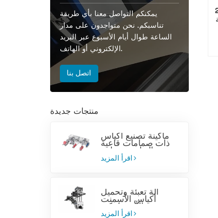
ة، سعة 20
يمكنكم التواصل معنا بأي طريقة
ة
تناسبكم. نحن متواجدون على مدار
الساعة طوال أيام الأسبوع عبر البريد
الإلكتروني أو الهاتف.
اتصل بنا
منتجات جديدة
ماكينة تصنيع أكياس
ذات صمامات قاعية
من البولي بروبيلين
المنسوج
اقرأ المزيد
آلة تعبئة وتحميل
أكياس الأسمنت
الأوتوماتيكية
اقرأ المزيد