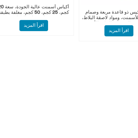
أكياس أسمنت عالية الجود
يس ذو قاعدة مربعة وصمام BOPP
كجم، 25 كجم، 50 كجم، مغلفة بطبق
لأسمنت، ومواد لاصقة البلاط،
BOPP، مزودة بصمام سفلي للبلوك.
من المنتجات الجافة الأخرى
اقرأ المزيد
السائبة.
اقرأ المزيد