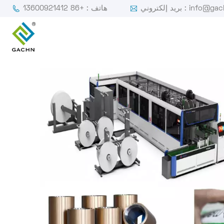
ي : info@gachn.com
هاتف : +86 13600921412