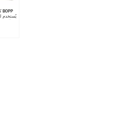
ك
يُستخدم ل
والعديد 