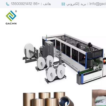
ي : info@gachn.com
هاتف : +86 13600921412