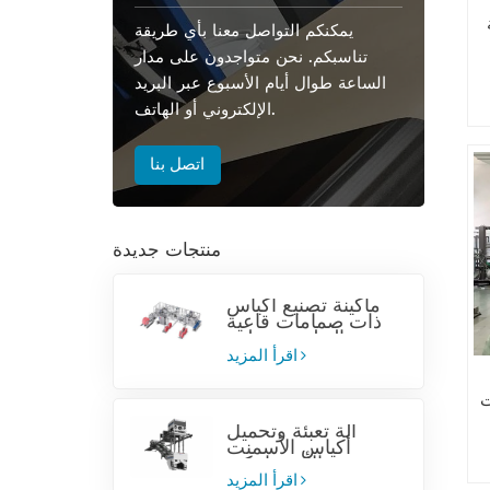
يمكنكم التواصل معنا بأي طريقة
تناسبكم. نحن متواجدون على مدار
الساعة طوال أيام الأسبوع عبر البريد
الإلكتروني أو الهاتف.
اتصل بنا
منتجات جديدة
ماكينة تصنيع أكياس
ذات صمامات قاعية
من البولي بروبيلين
المنسوج
اقرأ المزيد
ت
آلة تعبئة وتحميل
أكياس الأسمنت
الأوتوماتيكية
اقرأ المزيد